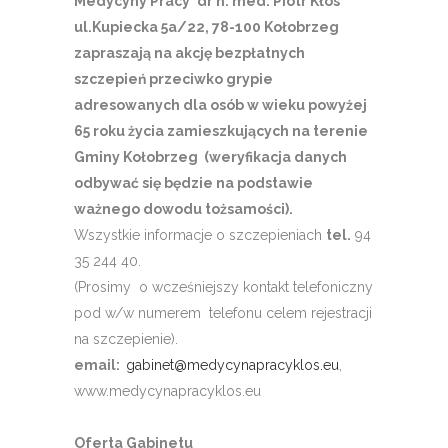
Medycyny Pracy
dr n. med. Piotr Kłos
ul.Kupiecka 5a/22, 78-100 Kołobrzeg
zapraszają na akcję bezpłatnych
szczepień przeciwko grypie
adresowanych dla osób w wieku powyżej
65 roku życia zamieszkujących na terenie
Gminy Kołobrzeg (weryfikacja danych
odbywać się będzie na podstawie
ważnego dowodu tożsamości).
Wszystkie informacje o szczepieniach
tel.
94
35 244 40.
(Prosimy o wcześniejszy kontakt telefoniczny
pod w/w numerem telefonu celem rejestracji
na szczepienie).
email:
gabinet@medycynapracyklos.eu
,
www.medycynapracyklos.eu
Oferta Gabinetu